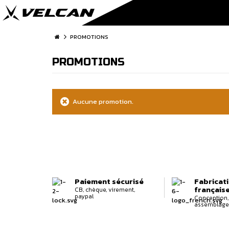
PROMOTIONS
PROMOTIONS
Aucune promotion.
Paiement sécurisé
Fabricat
français
CB, chèque, virement,
paypal
Conception, 
assemblage