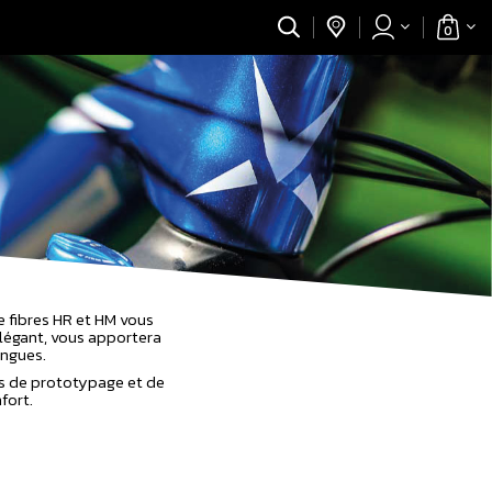
0
e fibres HR et HM vous
élégant, vous apportera
ongues.
ns de prototypage et de
fort.