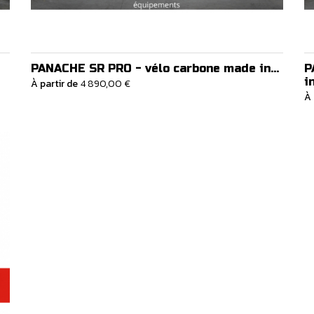
PANACHE SR PRO - vélo carbone made in...
P
in
À partir de
4 890,00 €
À 