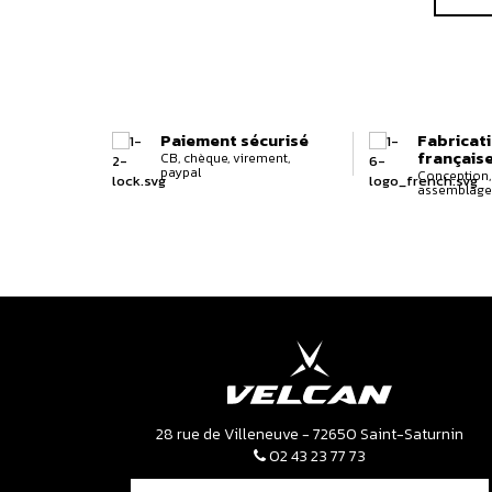
Paiement sécurisé
Fabricat
français
CB, chèque, virement,
paypal
Conception, 
assemblage
28 rue de Villeneuve - 72650 Saint-Saturnin
02 43 23 77 73